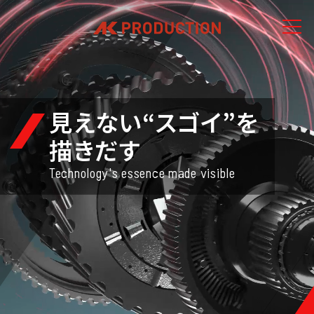
見えない“スゴイ”を
描きだす
Technology's essence made visible