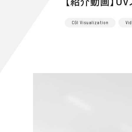
【紹介動画】UV
CGI Visualization
Vi