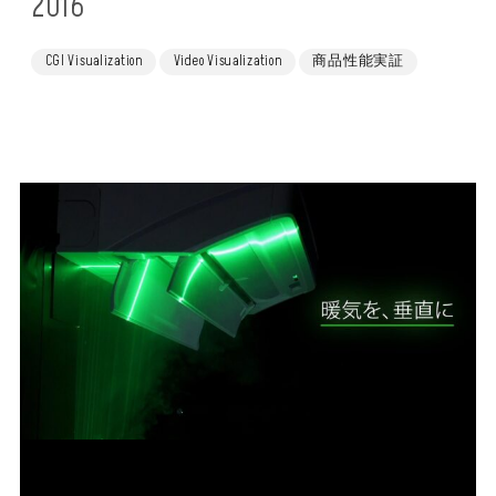
2016
CGI Visualization
Video Visualization
商品性能実証